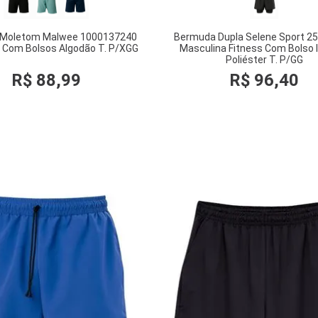
Moletom Malwee 1000137240
Bermuda Dupla Selene Sport 2
 Com Bolsos Algodão T. P/XGG
Masculina Fitness Com Bolso 
Poliéster T. P/GG
R$
88
,
99
R$
96
,
40
COMPRAR
COMPRAR