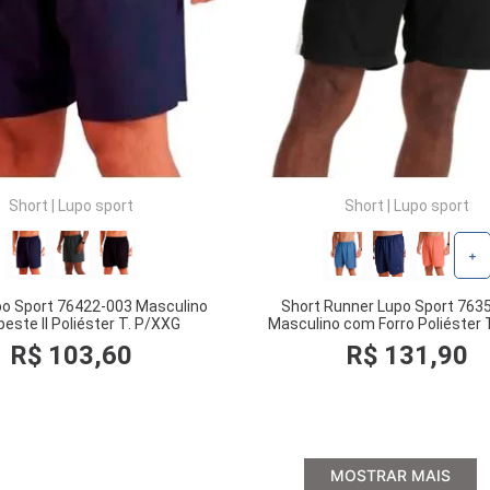
Short
|
Lupo sport
Short
|
Lupo sport
+
po Sport 76422-003 Masculino
Short Runner Lupo Sport 763
este II Poliéster T. P/XXG
Masculino com Forro Poliéster 
R$
103
,
60
R$
131
,
90
COMPRAR
COMPRAR
MOSTRAR MAIS