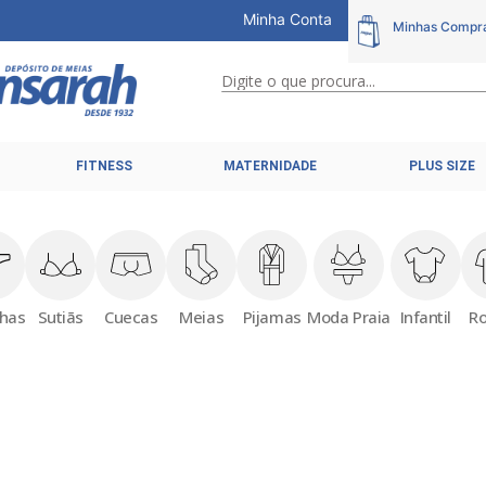
Minha Conta
Digite o que procura...
TERMOS MAIS BUSCADOS
FITNESS
MATERNIDADE
PLUS SIZE
1
º
calcinhas
2
º
pijamas
3
º
cuecas
4
º
kit
nhas
Sutiãs
Cuecas
Meias
Pijamas
Moda Praia
Infantil
R
5
º
sutiã liz
6
º
sutias
7
º
sutiã plus size
8
º
hering intimates
9
º
pijama