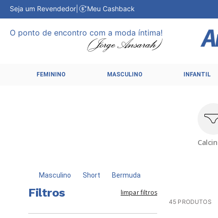
Seja um Revendedor
|
Meu Cashback
O ponto de encontro com a moda íntima!
FEMININO
MASCULINO
INFANTIL
Calci
Masculino
Short
Bermuda
Filtros
limpar filtros
45
PRODUTOS