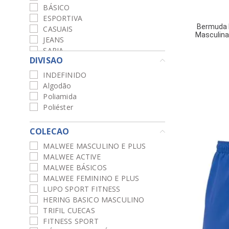
BÁSICO
ESPORTIVA
Bermuda 
CASUAIS
Masculina
JEANS
SARJA
DIVISAO
CHINO
MOLETINHO
INDEFINIDO
Algodão
Poliamida
Poliéster
COLECAO
MALWEE MASCULINO E PLUS
MALWEE ACTIVE
MALWEE BÁSICOS
MALWEE FEMININO E PLUS
LUPO SPORT FITNESS
HERING BASICO MASCULINO
TRIFIL CUECAS
FITNESS SPORT