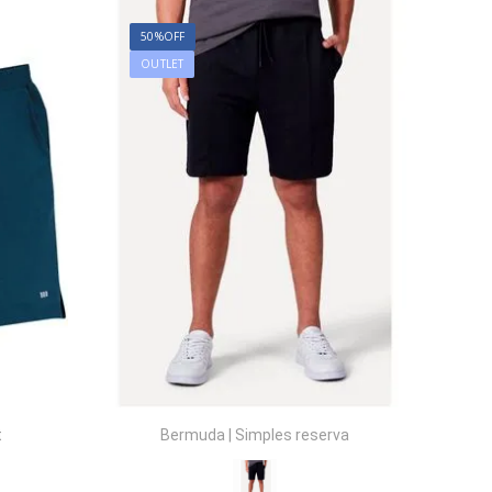
50%
OFF
OUTLET
t
Bermuda
|
Simples reserva