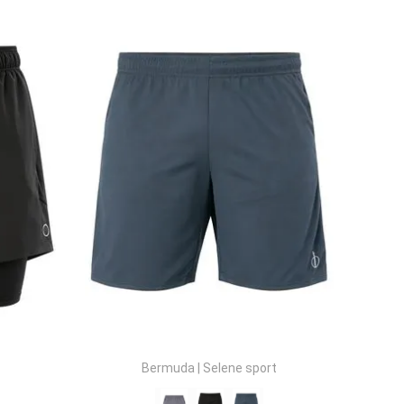
Bermuda
|
Selene sport