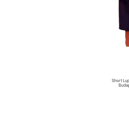
00001-BRANCO
00004-PRETO
02023-MARINHO
60000-GRAFITE
60000-CINZA
01631- AZUL
040-PRETO
NAT-VERDE
HMJ - GELO
615-ROYAL
650-TURQUEZA
00117- MARROM CLARO
DH18I-AZUL
00005-VERDE
Short Lu
M2H-CINZA MESCLA
Budap
00342-CINZA ESCURO
2023-AZUL MARINHO
00411-VERDE
AN69A-AZUL