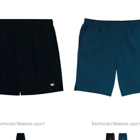
ermuda
|
Malwee sport
Bermuda
|
Malwee spor