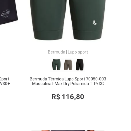
t
Bermuda
|
Lupo sport
Sport
Bermuda Térmica Lupo Sport 70050-003
UV30+
Masculina I-Max Dry Poliamida T. P/XG
R$
116
,
80
COMPRAR