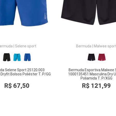
ermuda
|
Selene sport
Bermuda
|
Malwee spor
da Selene Sport 25120.003
Bermuda Esportiva Malwee 
Dryfit Bolsos Poliéster T. P/GG
1000135451 Masculina Dry 
Poliamida T. P/XGG
R$
67
,
50
R$
121
,
99
COMPRAR
COMPRAR