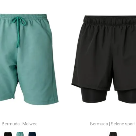
10
º
meia lupo
Bermuda
|
Malwee
Bermuda
|
Selene sport