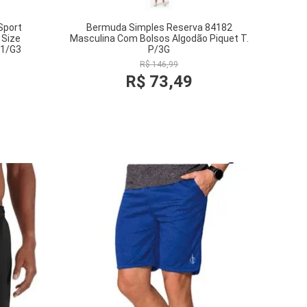
Sport
Bermuda Simples Reserva 84182
 Size
Masculina Com Bolsos Algodão Piquet T.
G1/G3
P/3G
R$
146
,
99
R$
73
,
49
COMPRAR