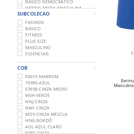
BÁSICO DEMOCRÁTICO
HERING MODA MASCULINA
SUBCOLECAO
ENFIM
ACTIVE
FASHION
MALWEE JEANS
BÁSICO
FITNESS
PLUS SIZE
MASCULINO
ESSENCIAIS
B
COR
00015-MARROM
Bermu
70490-AZUL
Masculina 
03938-CINZA MEDIO
W0H-VERDE
NNJ-CINZA
NM1-CINZA
MD3-CINZA MESCLA
HNG-BORDÔ
AOL-AZUL CLARO
8380-CINZA