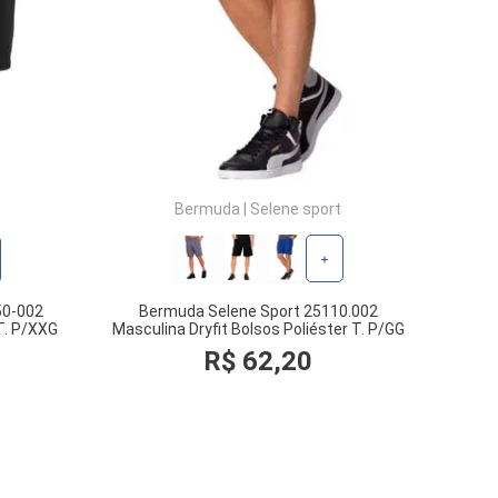
Bermuda
|
Selene sport
+
50-002
Bermuda Selene Sport 25110.002
T. P/XXG
Masculina Dryfit Bolsos Poliéster T. P/GG
R$
62
,
20
COMPRAR