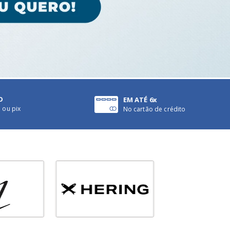
O
EM ATÉ 6x
 ou pix
No cartão de crédito