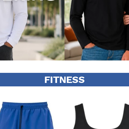
FITNESS