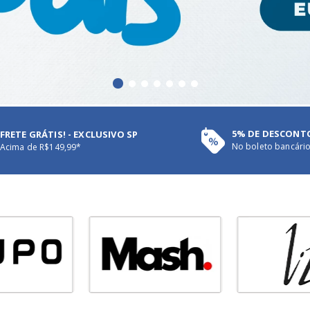
10
º
meia lupo
5% DE DESCONT
FRETE GRÁTIS! - EXCLUSIVO SP
No boleto bancário
Acima de R$149,99*