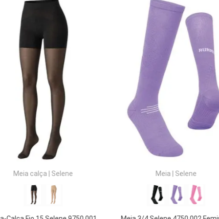
Meia calça
|
Selene
Meia
|
Selene
a-Calça Fio 15 Selene 9750.001
Meia 3/4 Selene 4750.002 Femi