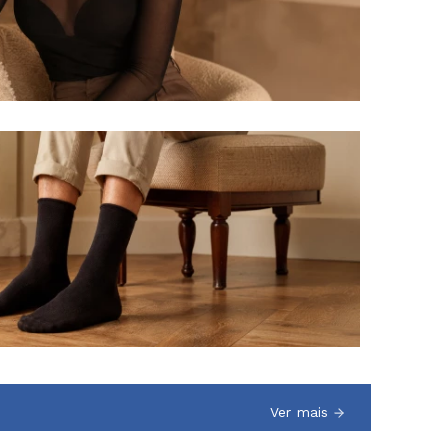
Ver mais