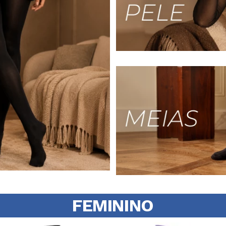
FEMININO