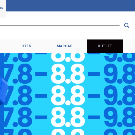
KITS
MARCAS
OUTLET