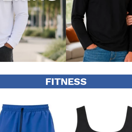
FITNESS