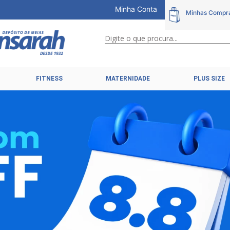
Minha Conta
Digite o que procura...
TERMOS MAIS BUSCADOS
FITNESS
MATERNIDADE
PLUS SIZE
1
º
calcinhas
2
º
pijamas
3
º
cuecas
4
º
kit
5
º
sutiã liz
6
º
sutias
7
º
sutiã plus size
8
º
hering intimates
9
º
pijama