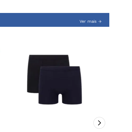
Ver mais