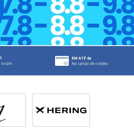
O
EM ATÉ 6x
 ou pix
No cartão de crédito