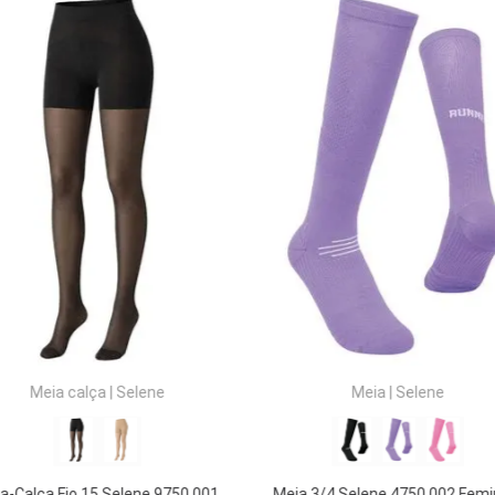
Meia calça
|
Selene
Meia
|
Selene
a-Calça Fio 15 Selene 9750.001
Meia 3/4 Selene 4750.002 Femi