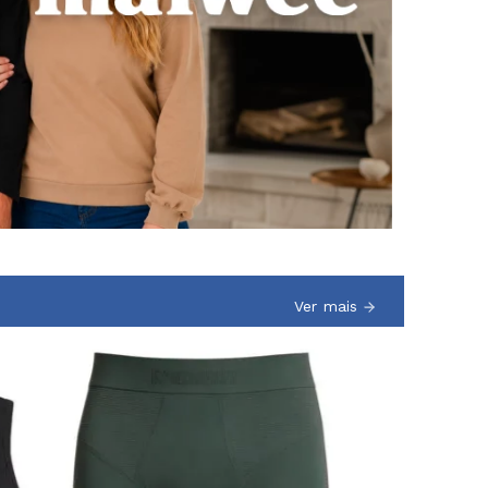
Ver mais