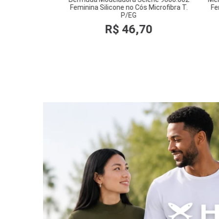
Feminina Silicone no Cós Microfibra T.
Fe
P/EG
R$
46
,
70
COMPRAR