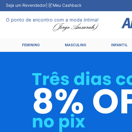
Seja um Revendedor
|
Meu Cashback
O ponto de encontro com a moda íntima!
FEMININO
MASCULINO
INFANTIL