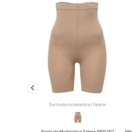
Bermuda modeladora
|
Selene
Bermuda Modeladora Selene 9800.002
Mei