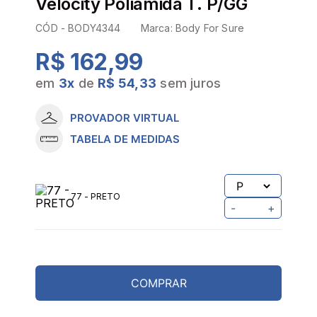
Velocity Poliamida T. P/GG
CÓD -
BODY4344
Marca:
Body For Sure
R$ 162,99
em
3
x
de
R$ 54,33
sem juros
PROVADOR VIRTUAL
TABELA DE MEDIDAS
77 - PRETO
-
+
COMPRAR