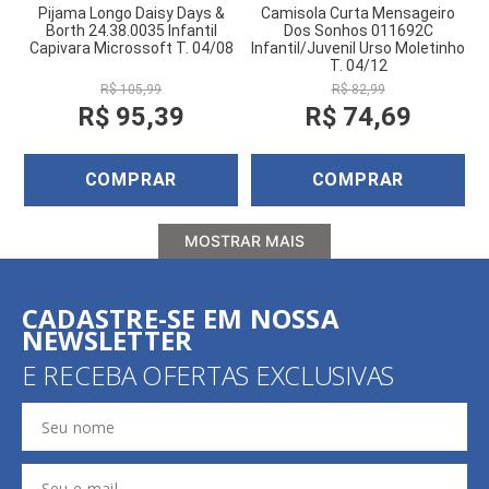
Pijama Longo Daisy Days &
Camisola Curta Mensageiro
Borth 24.38.0035 Infantil
Dos Sonhos 011692C
Capivara Microssoft T. 04/08
Infantil/Juvenil Urso Moletinho
T. 04/12
R$
105
,
99
R$
82
,
99
R$
95
,
39
R$
74
,
69
COMPRAR
COMPRAR
MOSTRAR MAIS
CADASTRE-SE EM NOSSA
NEWSLETTER
E RECEBA OFERTAS EXCLUSIVAS