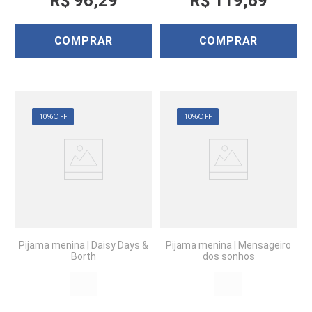
R$
96
,
29
R$
119
,
69
COMPRAR
COMPRAR
10%
OFF
10%
OFF
Pijama menina
|
Daisy Days &
Pijama menina
|
Mensageiro
Borth
dos sonhos