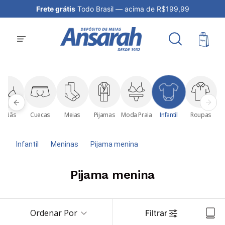
Frete grátis
Todo Brasil — acima de R$199,99
Sutiãs
Cuecas
Meias
Pijamas
Moda Praia
Infantil
Roupas
Infantil
Meninas
Pijama menina
Pijama menina
Ordenar Por
Filtrar