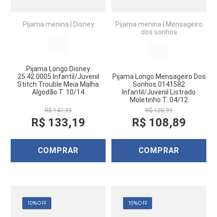
Pijama menina
|
Disney
Pijama menina
|
Mensageiro
dos sonhos
Pijama Longo Disney
25.42.0005 Infantil/Juvenil
Pijama Longo Mensageiro Dos
Stitch Trouble Meia Malha
Sonhos 0141582
Algodão T. 10/14
Infantil/Juvenil Listrado
Moletinho T. 04/12
R$
147
,
99
R$
120
,
99
R$
133
,
19
R$
108
,
89
COMPRAR
COMPRAR
10%
OFF
10%
OFF