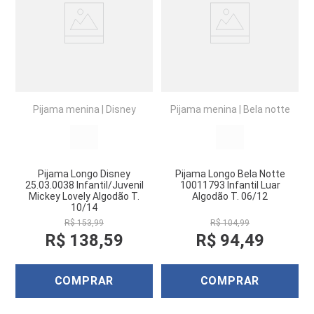
Pijama menina
|
Disney
Pijama menina
|
Bela notte
Pijama Longo Disney
Pijama Longo Bela Notte
25.03.0038 Infantil/Juvenil
10011793 Infantil Luar
Mickey Lovely Algodão T.
Algodão T. 06/12
10/14
R$
153
,
99
R$
104
,
99
R$
138
,
59
R$
94
,
49
COMPRAR
COMPRAR