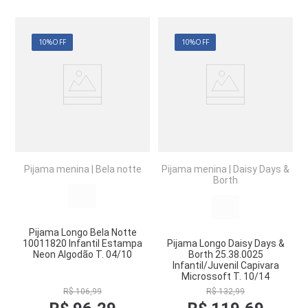
10%
OFF
10%
OFF
Pijama menina
|
Bela notte
Pijama menina
|
Daisy Days &
Borth
Pijama Longo Bela Notte
10011820 Infantil Estampa
Pijama Longo Daisy Days &
Neon Algodão T. 04/10
Borth 25.38.0025
Infantil/Juvenil Capivara
Microssoft T. 10/14
R$
106
,
99
R$
132
,
99