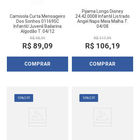
Pijama Longo Disney
Camisola Curta Mensageiro
24.42.0008 Infantil Listrado
Dos Sonhos 011695C
Angel Naps Meia Malha T.
Infantil/Juvenil Bailarina
04/08
Algodão T. 04/12
R$
98
,
99
R$
117
,
99
R$
89
,
09
R$
106
,
19
COMPRAR
COMPRAR
10%
OFF
10%
OFF