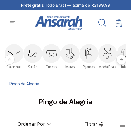
Frete grátis
Todo Brasil — acima de R$199,99
Calcinhas
Sutiãs
Cuecas
Meias
Pijamas
Moda Praia
Infanti
Pingo de Alegria
Pingo de Alegria
Ordenar Por
Filtrar