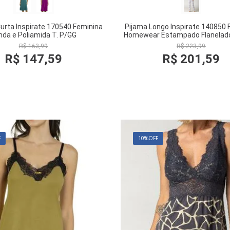
urta Inspirate 170540 Feminina
Pijama Longo Inspirate 140850 
nda e Poliamida T. P/GG
Homewear Estampado Flanelado
R$
163
,
99
R$
223
,
99
R$
147
,
59
R$
201
,
59
COMPRAR
COMPRAR
F
10%
OFF