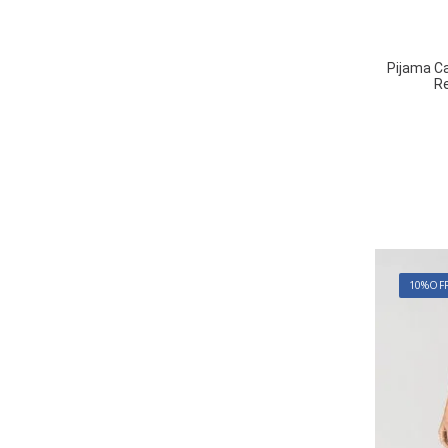
Pijama Ca
Re
10%
OF