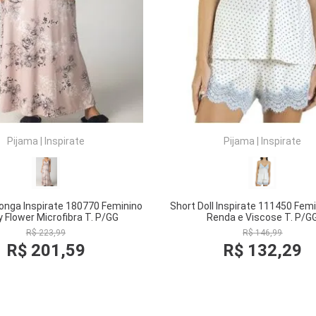
Pijama
|
Inspirate
Pijama
|
Inspirate
onga Inspirate 180770 Feminino
Short Doll Inspirate 111450 Fem
y Flower Microfibra T. P/GG
Renda e Viscose T. P/G
R$
223
,
99
R$
146
,
99
R$
201
,
59
R$
132
,
29
COMPRAR
COMPRAR