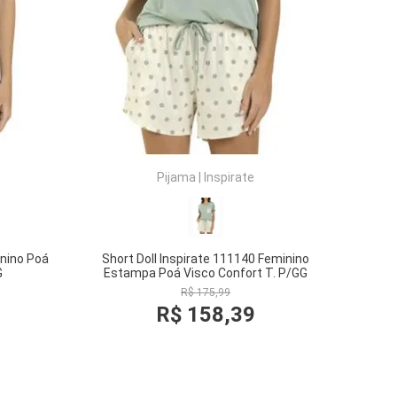
Pijama
|
Inspirate
inino Poá
Short Doll Inspirate 111140 Feminino
G
Estampa Poá Visco Confort T. P/GG
R$
175
,
99
R$
158
,
39
COMPRAR