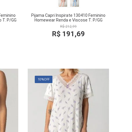
Feminino
Pijama Capri Inspirate 130410 Feminino
 T. P/GG
Homewear Renda e Viscose T. P/GG
R$
212
,
99
R$
191
,
69
COMPRAR
10%
OFF