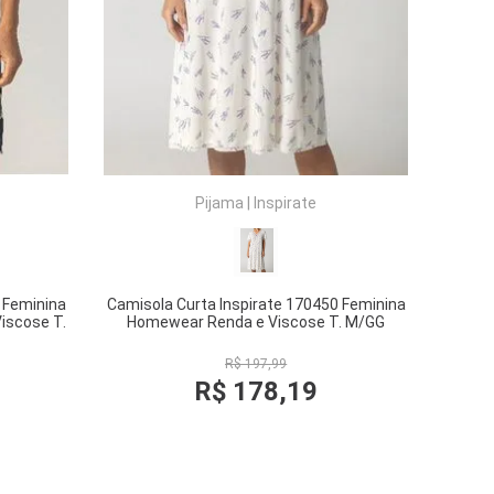
Pijama
|
Inspirate
 Feminina
Camisola Curta Inspirate 170450 Feminina
iscose T.
Homewear Renda e Viscose T. M/GG
R$
197
,
99
R$
178
,
19
COMPRAR