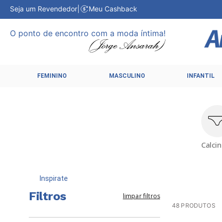
Seja um Revendedor
|
Meu Cashback
O ponto de encontro com a moda íntima!
FEMININO
MASCULINO
INFANTIL
Calci
Inspirate
Filtros
limpar filtros
48
PRODUTOS