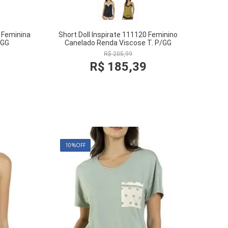
 Feminina
Short Doll Inspirate 111120 Feminino
/GG
Canelado Renda Viscose T. P/GG
R$
205
,
99
R$
185
,
39
COMPRAR
10%
OFF