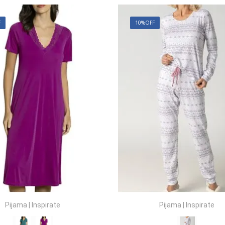
10
º
meia lupo
F
10%
OFF
Pijama
|
Inspirate
Pijama
|
Inspirate