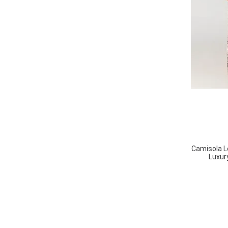
Camisola L
Luxur