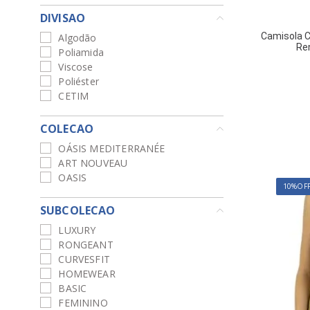
DIVISAO
Camisola C
Algodão
Re
Poliamida
Viscose
Poliéster
CETIM
COLECAO
OÁSIS MEDITERRANÉE
ART NOUVEAU
OASIS
10%
OF
SUBCOLECAO
LUXURY
RONGEANT
CURVESFIT
HOMEWEAR
BASIC
FEMININO