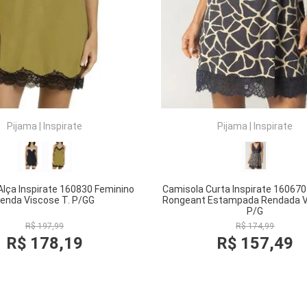
Pijama
|
Inspirate
Pijama
|
Inspirate
Alça Inspirate 160830 Feminino
Camisola Curta Inspirate 160670
enda Viscose T. P/GG
Rongeant Estampada Rendada V
P/G
R$
197
,
99
R$
174
,
99
R$
178
,
19
R$
157
,
49
COMPRAR
COMPRAR