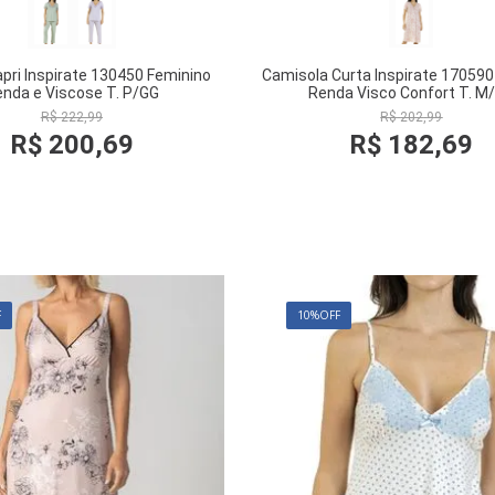
pri Inspirate 130450 Feminino
Camisola Curta Inspirate 170590
nda e Viscose T. P/GG
Renda Visco Confort T. M
R$
222
,
99
R$
202
,
99
R$
200
,
69
R$
182
,
69
COMPRAR
COMPRAR
F
10%
OFF