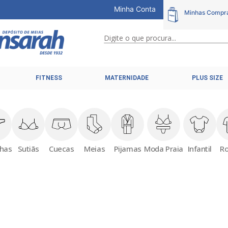
Minha Conta
Digite o que procura...
TERMOS MAIS BUSCADOS
FITNESS
MATERNIDADE
PLUS SIZE
1
º
calcinhas
2
º
pijamas
3
º
cuecas
4
º
kit
nhas
Sutiãs
Cuecas
Meias
Pijamas
Moda Praia
Infantil
R
5
º
sutiã liz
6
º
sutias
7
º
sutiã plus size
8
º
hering intimates
9
º
pijama