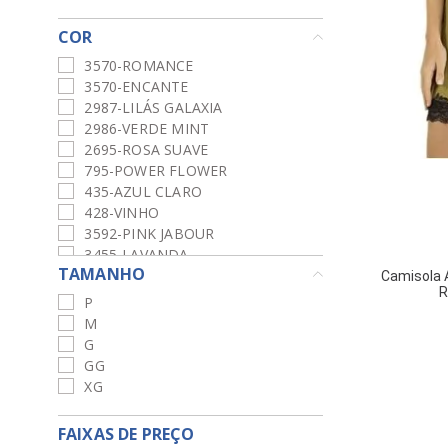
COR
3570-ROMANCE
3570-ENCANTE
2987-LILÁS GALAXIA
2986-VERDE MINT
2695-ROSA SUAVE
795-POWER FLOWER
435-AZUL CLARO
428-VINHO
3592-PINK JABOUR
3455-LAVANDA
TAMANHO
2984-ROSES
Camisola 
R
2982-POÁ GREEN
P
251-MARINHO
M
1709-TURTLE
G
100-GOLD
GG
090-DOURADO
XG
860-MACRAMÊ
483-AZUL CEU
FAIXAS DE PREÇO
393-ROSÊ