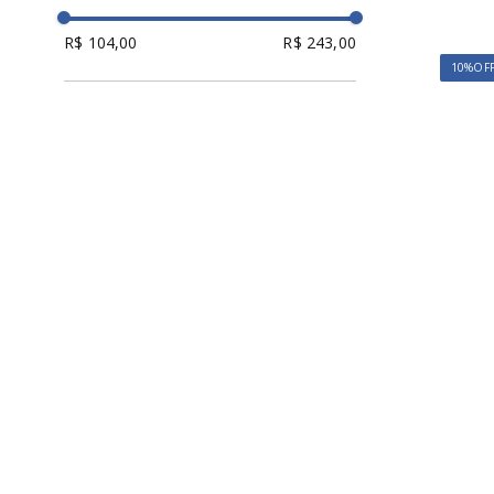
3608-BALI
3606-ROSA BLOOM
R$ 104,00
R$ 243,00
3582-VERDE SELVA
10%
OF
2979-STRIPE MESCLA
2664-VERDE ALECRIM
2352-AZUL ATALAIA
1663-SACRE
1637-LIST MERLOT
1622-MODERNIQUE
1495-ART NOVEAU
144-ROSE FOLLIAGE
1157-BLUEBERRY
002-PRETO