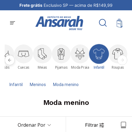
199,99
Frete grátis
Exclusivo SP — acima de R$149,99
Sutiãs
Cuecas
Meias
Pijamas
Moda Praia
Infantil
Roupas
Infantil
Meninos
Moda menino
Moda menino
Ordenar Por
Filtrar