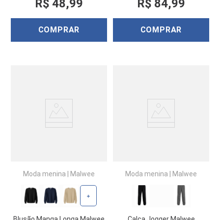
R$
48
,
99
R$
84
,
99
COMPRAR
COMPRAR
Moda menina
|
Malwee
Moda menina
|
Malwee
+
Blusão Manga Longa Malwee
Calça Jogger Malwee