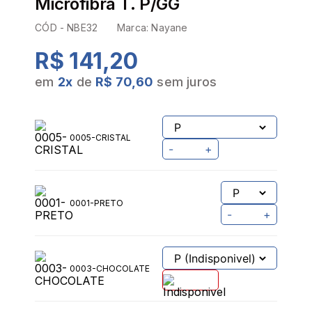
Microfibra T. P/GG
CÓD -
NBE32
Marca:
Nayane
R$ 141,20
em
2
x
de
R$ 70,60
sem juros
0005-CRISTAL
-
+
0001-PRETO
-
+
0003-CHOCOLATE