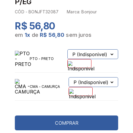
P/EG
CÓD -
BONJFT32087
Marca:
Bonjour
R$ 56,80
em
1
x
de
R$ 56,80
sem juros
PROVADOR VIRTUAL
TABELA DE MEDIDAS
PTO - PRETO
CMA - CAMURÇA