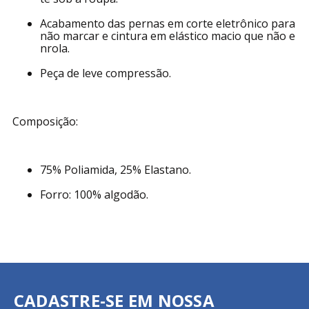
Modelagem com cintura alta.
Minimiza o atrito entre as pernas e disfarça celuli
te sob a roupa.
Acabamento das pernas em corte eletrônico para
não marcar e cintura em elástico macio que não e
nrola.
Peça de leve compressão.
Composição:
75% Poliamida, 25% Elastano.
Forro: 100% algodão.