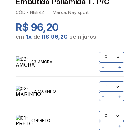
Embutido Poliamida T. P/G
CÓD -
NBE42
Marca:
Nay sport
R$ 96,20
em
1
x
de
R$ 96,20
sem juros
03-AMORA
-
+
02-MARINHO
-
+
01-PRETO
-
+