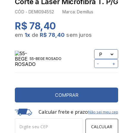
Corte a Laser Microfibra T. P/G
CÓD -
DEMI094552
Marca:
Demillus
R$ 78,40
em
1
x
de
R$ 78,40
sem juros
55-BEGE ROSADO
-
+
COMPRAR
Calcular frete e prazo
Não sei meu cep
CALCULAR