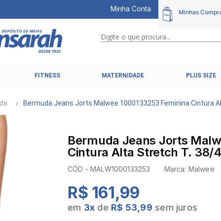
Minha Conta
Digite o que procura...
TERMOS MAIS BUSCADOS
FITNESS
MATERNIDADE
PLUS SIZE
1
º
calcinhas
2
º
pijamas
da
Bermuda Jeans Jorts Malwee 1000133253 Feminina Cintura Alt
3
º
cuecas
4
º
kit
Bermuda Jeans Jorts Malw
5
º
sutiã liz
Cintura Alta Stretch T. 38/
6
º
sutias
CÓD -
MALW1000133253
Marca:
Malwee
7
º
sutiã plus size
R$ 161,99
8
º
hering intimates
em
3
x
de
R$ 53,99
sem juros
9
º
pijama