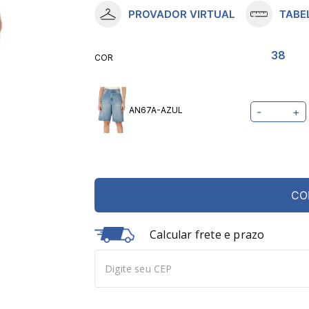
PROVADOR VIRTUAL
TABE
10
º
meia lupo
38
COR
AN67A-AZUL
-
+
CO
Calcular frete e prazo