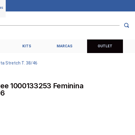
KITS
MARCAS
OUTLET
a Stretch T. 38/46
ee 1000133253 Feminina
46