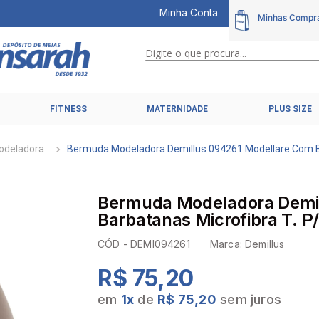
Minha Conta
Digite o que procura...
TERMOS MAIS BUSCADOS
FITNESS
MATERNIDADE
PLUS SIZE
1
º
calcinhas
2
º
pijamas
odeladora
Bermuda Modeladora Demillus 094261 Modellare Com B
3
º
cuecas
4
º
kit
Bermuda Modeladora Demil
5
º
sutiã liz
Barbatanas Microfibra T. P
6
º
sutias
CÓD -
DEMI094261
Marca:
Demillus
7
º
sutiã plus size
R$ 75,20
8
º
hering intimates
em
1
x
de
R$ 75,20
sem juros
9
º
pijama