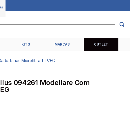
KITS
MARCAS
OUTLET
arbatanas Microfibra T. P/EG
lus 094261 Modellare Com
/EG