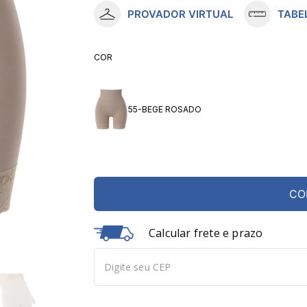
PROVADOR VIRTUAL
TABE
10
º
meia lupo
COR
55-BEGE ROSADO
CO
Calcular frete e prazo