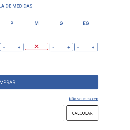
LA DE MEDIDAS
P
M
G
EG
-
+
-
+
-
+
MPRAR
Não sei meu cep
CALCULAR