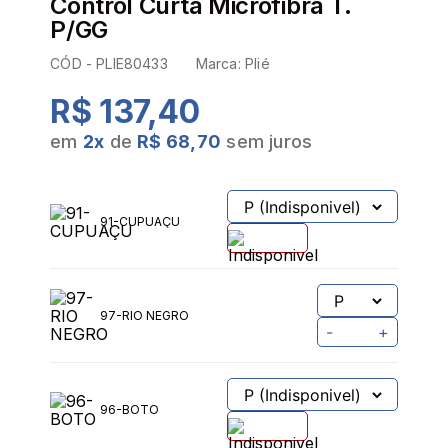
Control Curta Microfibra T.
P/GG
CÓD -
PLIE80433
Marca:
Plié
R$ 137,40
em
2
x
de
R$ 68,70
sem juros
91-CUPUAÇU
97-RIO NEGRO
-
+
96-BOTO