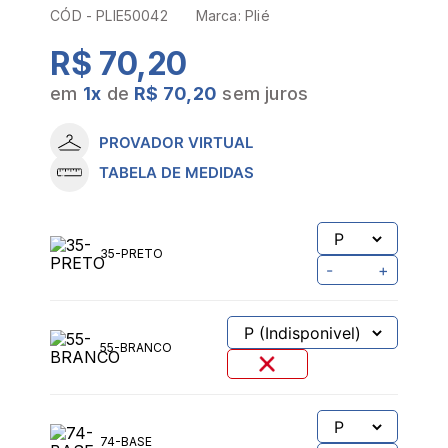
CÓD -
PLIE50042
Marca:
Plié
R$ 70,20
em
1
x
de
R$ 70,20
sem juros
PROVADOR VIRTUAL
TABELA DE MEDIDAS
35-PRETO
-
+
55-BRANCO
74-BASE