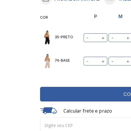
10
º
meia lupo
P
M
COR
35-PRETO
-
+
-
+
74-BASE
-
+
-
+
CO
Calcular frete e prazo