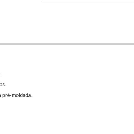
.
as.
 pré-moldada.