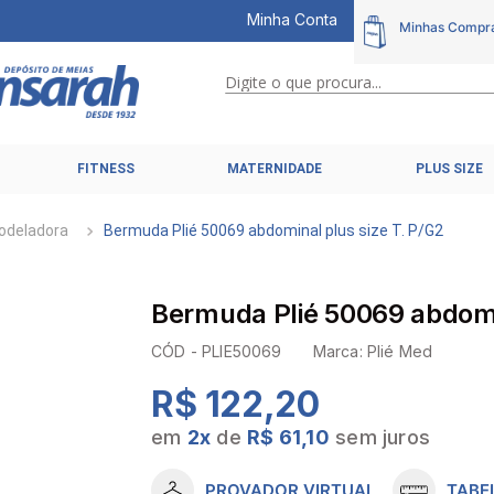
Minha Conta
Digite o que procura...
TERMOS MAIS BUSCADOS
FITNESS
MATERNIDADE
PLUS SIZE
1
º
calcinhas
2
º
pijamas
odeladora
Bermuda Plié 50069 abdominal plus size T. P/G2
3
º
cuecas
4
º
kit
Bermuda Plié 50069 abdomin
5
º
sutiã liz
CÓD -
PLIE50069
Marca:
Plié Med
6
º
sutias
R$ 122,20
7
º
sutiã plus size
em
2
x
de
R$ 61,10
sem juros
8
º
hering intimates
9
º
pijama
PROVADOR VIRTUAL
TABE