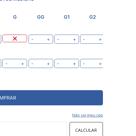
G
GG
G1
G2
-
+
-
+
-
+
-
+
-
+
-
+
-
+
MPRAR
Não sei meu cep
CALCULAR