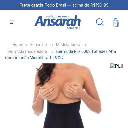
Frete grátis
Todo Brasil — acima de R$199,99
Feminino
Modeladores
Bermuda modeladora
Bermuda Plié 60084 Shades Alta
Compressão Microfibra T. P/GG