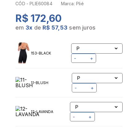
CÓD -
PLIE60084
Marca:
Plié
R$ 172,60
em
3
x
de
R$ 57,53
sem juros
153-BLACK
-
+
11-BLUSH
-
+
12-LAVANDA
-
+