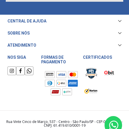
CENTRAL DE AJUDA
Central de Atendimento
SOBRE NÓS
Envio e Entrega
Quem Somos
ATENDIMENTO
Trocas e Devoluções
Nossa Loja
Televendas/WhatsApp: (11) 3228-5611
Fale Conosco
NOS SIGA
FORMAS DE
CERTIFICADOS
PAGAMENTO
Horário de atendimento:
Compra Segura
Segunda a Sexta das 08:00 às 17:30
Meu Cashback
Sábado das 08:00 às 15:00
Rua Vinte Cinco de Março, 537 - Centro - São Paulo/SP - CEP:01021-000 -
CNPJ: 61.419.610/0001-19