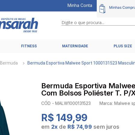
Minha Conta
Digite o que procura...
TERMOS MAIS BUSCADOS
FITNESS
MATERNIDADE
PLUS SIZE
1
º
calcinhas
2
º
pijamas
Bermuda
Bermuda Esportiva Malwee Sport 1000131523 Masculin
3
º
cuecas
4
º
kit
Bermuda Esportiva Malwee
5
º
sutiã liz
Com Bolsos Poliéster T. P
6
º
sutias
CÓD -
MALW1000131523
Marca:
Malwee sp
7
º
sutiã plus size
R$ 149,99
8
º
hering intimates
em
2
x
de
R$ 74,99
sem juros
9
º
pijama