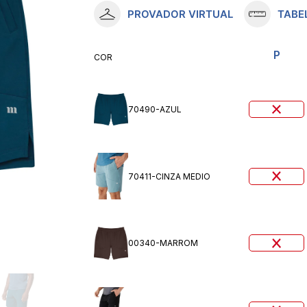
PROVADOR VIRTUAL
TABE
10
º
meia lupo
P
COR
70490-AZUL
70411-CINZA MEDIO
00340-MARROM