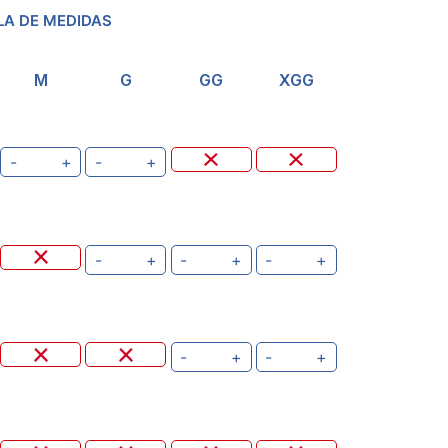
LA DE MEDIDAS
M
G
GG
XGG
-
+
-
+
-
+
-
+
-
+
-
+
-
+