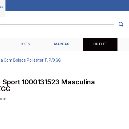
KITS
MARCAS
OUTLET
a Com Bolsos Poliéster T. P/XGG
 Sport 1000131523 Masculina
/XGG
ort