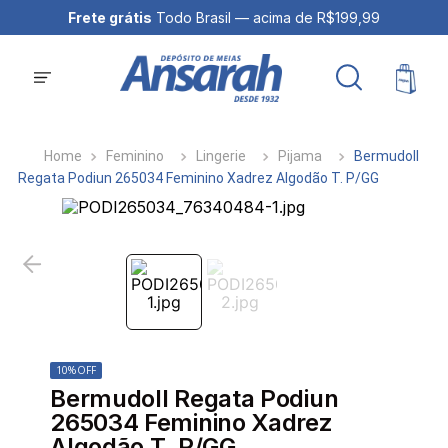
Frete grátis
Todo Brasil — acima de R$199,99
Feminino
Lingerie
Pijama
Bermudoll
Regata Podiun 265034 Feminino Xadrez Algodão T. P/GG
10%
OFF
Bermudoll Regata Podiun
265034 Feminino Xadrez
Algodão T. P/GG