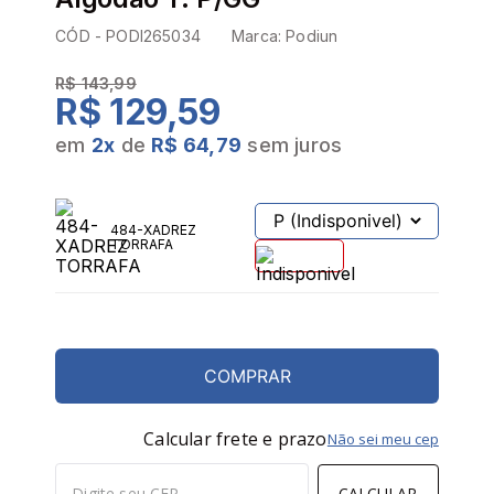
CÓD -
PODI265034
Marca:
Podiun
R$ 143,99
R$ 129,59
em
2
x
de
R$ 64,79
sem juros
484-XADREZ
TORRAFA
COMPRAR
Calcular frete e prazo
Não sei meu cep
CALCULAR