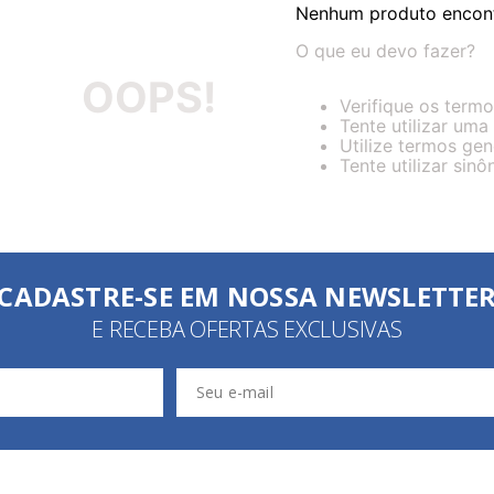
Nenhum produto encon
10
º
meia lupo
O que eu devo fazer?
OOPS!
Verifique os termo
Tente utilizar uma
Utilize termos gen
Tente utilizar sin
CADASTRE-SE EM NOSSA NEWSLETTE
E RECEBA OFERTAS EXCLUSIVAS