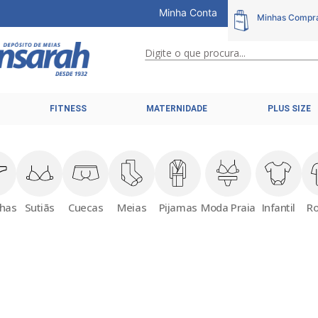
Minha Conta
Digite o que procura...
TERMOS MAIS BUSCADOS
FITNESS
MATERNIDADE
PLUS SIZE
1
º
calcinhas
2
º
pijamas
3
º
cuecas
4
º
kit
nhas
Sutiãs
Cuecas
Meias
Pijamas
Moda Praia
Infantil
R
5
º
sutiã liz
6
º
sutias
7
º
sutiã plus size
8
º
hering intimates
9
º
pijama