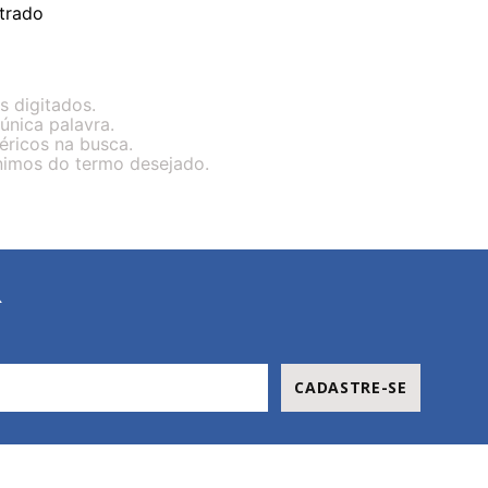
trado
s digitados.
 única palavra.
éricos na busca.
ônimos do termo desejado.
R
CADASTRE-SE