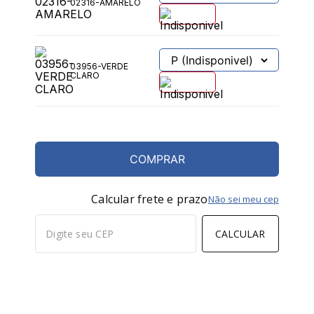
02316-AMARELO
03956-VERDE
CLARO
COMPRAR
Calcular frete e prazo
Não sei meu cep
CALCULAR