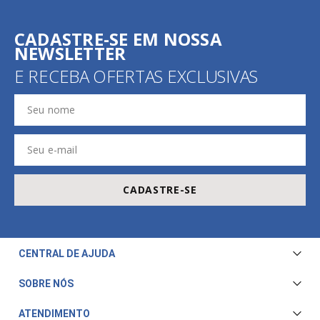
CADASTRE-SE EM NOSSA
NEWSLETTER
E RECEBA OFERTAS EXCLUSIVAS
CADASTRE-SE
CENTRAL DE AJUDA
Central de Atendimento
SOBRE NÓS
Envio e Entrega
Quem Somos
ATENDIMENTO
Trocas e Devoluções