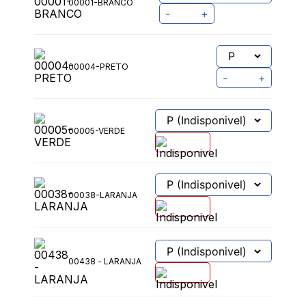
00001-BRANCO
-
+
00004-PRETO
-
+
00005-VERDE
00038-LARANJA
00438 - LARANJA