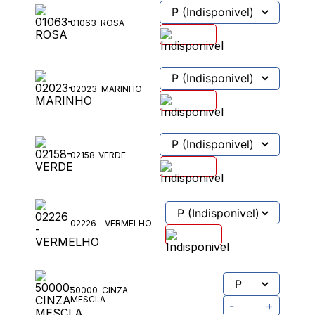
01063-ROSA
02023-MARINHO
02158-VERDE
02226 - VERMELHO
50000-CINZA
MESCLA
-
+