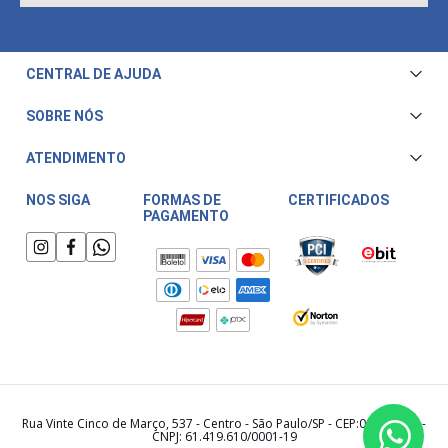
CENTRAL DE AJUDA
Central de Atendimento
SOBRE NÓS
Envio e Entrega
Quem Somos
ATENDIMENTO
Trocas e Devoluções
Nossa Loja
Televendas/WhatsApp: (11) 3228-5611
Fale Conosco
NOS SIGA
FORMAS DE
CERTIFICADOS
PAGAMENTO
Horário de atendimento:
Compra Segura
Segunda a Sexta das 08:00 às 17:30
Meu Cashback
Sábado das 08:00 às 15:00
Rua Vinte Cinco de Março, 537 - Centro - São Paulo/SP - CEP:01021-000 -
CNPJ: 61.419.610/0001-19