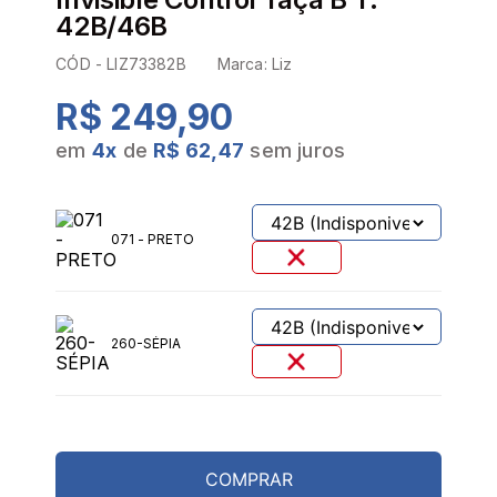
42B/46B
CÓD -
LIZ73382B
Marca:
Liz
R$ 249,90
em
4
x
de
R$ 62,47
sem juros
071 - PRETO
260-SÉPIA
COMPRAR