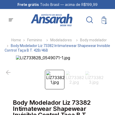
Frete grátis
Todo Brasil — acima de R$199,99
Feminino
Modeladores
Body modelador
Body Modelador Liz 73382 Intimatewear Shapewear Invisible
Control Taça B T. 42B/46B
Body Modelador Liz 73382
Intimatewear Shapewear
Invisible Control Taça B T.