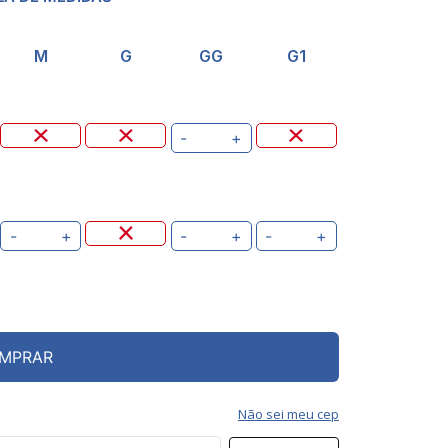
M
G
GG
G1
-
+
-
+
-
+
-
+
MPRAR
Não sei meu cep