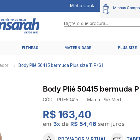
Minha Conta
Digite o que procura...
TERMOS MAIS BUSCADOS
FITNESS
MATERNIDADE
PLUS SIZE
1
º
calcinhas
2
º
pijamas
ador
Body Plié 50415 bermuda Plus size T. P/G1
3
º
cuecas
4
º
kit
Body Plié 50415 bermuda Pl
5
º
sutiã liz
CÓD -
PLIE50415
Marca:
Plié Med
6
º
sutias
R$ 163,40
7
º
sutiã plus size
em
3
x
de
R$ 54,46
sem juros
8
º
hering intimates
9
º
pijama
PROVADOR VIRTUAL
TABE