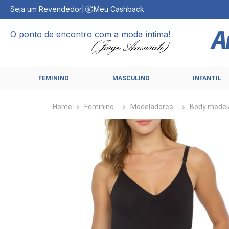
Seja um Revendedor
|
Meu Cashback
O ponto de encontro com a moda íntima!
FEMININO
MASCULINO
INFANTIL
Feminino
Modeladores
Body model