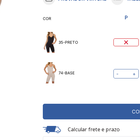
10
º
meia lupo
P
COR
35-PRETO
74-BASE
-
+
CO
Calcular frete e prazo