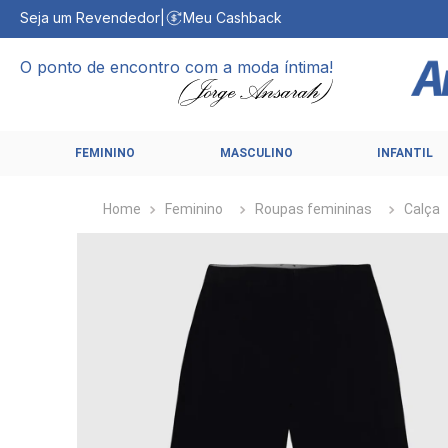
Seja um Revendedor
|
Meu Cashback
O ponto de encontro com a moda íntima!
FEMININO
MASCULINO
INFANTIL
Feminino
Roupas femininas
Calça