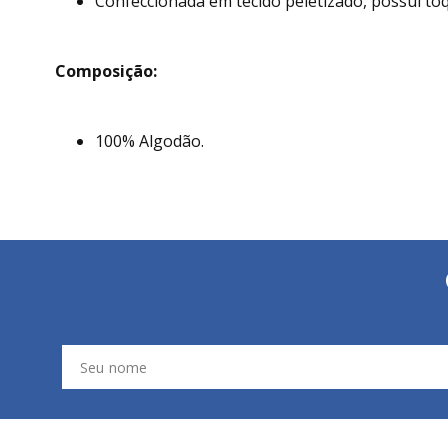
Confeccionada em tecido peletizado, possui toq
Composição:
100% Algodão.