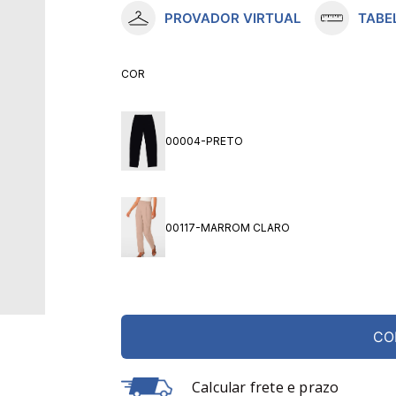
PROVADOR VIRTUAL
TABE
10
º
meia lupo
COR
00004-PRETO
00117-MARROM CLARO
CO
Calcular frete e prazo