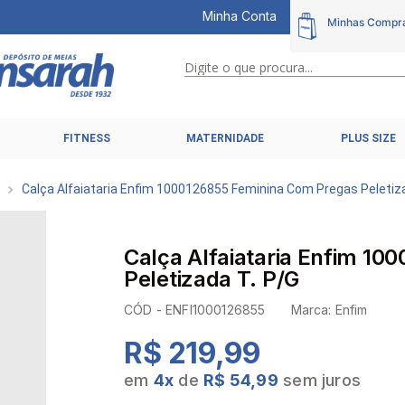
Minha Conta
Digite o que procura...
TERMOS MAIS BUSCADOS
FITNESS
MATERNIDADE
PLUS SIZE
1
º
calcinhas
2
º
pijamas
Calça Alfaiataria Enfim 1000126855 Feminina Com Pregas Peletiz
3
º
cuecas
4
º
kit
Calça Alfaiataria Enfim 1
5
º
sutiã liz
Peletizada T. P/G
6
º
sutias
CÓD -
ENFI1000126855
Marca:
Enfim
7
º
sutiã plus size
R$ 219,99
8
º
hering intimates
em
4
x
de
R$ 54,99
sem juros
9
º
pijama