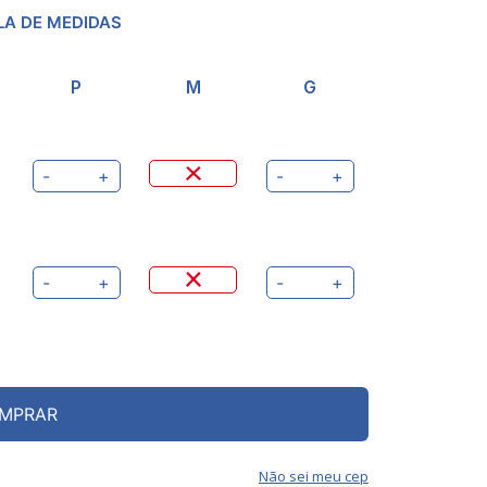
LA DE MEDIDAS
P
M
G
-
+
-
+
-
+
-
+
MPRAR
Não sei meu cep