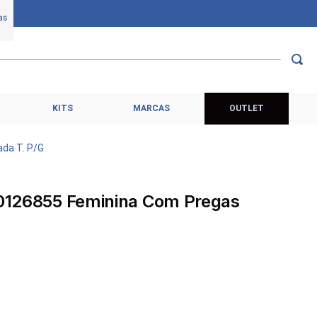
KITS
MARCAS
OUTLET
ada T. P/G
000126855 Feminina Com Pregas