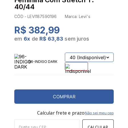
40/44
CÓD -
LEVI187590196
Marca:
Levi's
R$ 382,99
em
6
x
de
R$ 63,83
sem juros
96-INDIGO DARK
COMPRAR
Calcular frete e prazo
Não sei meu cep
CALCULAR