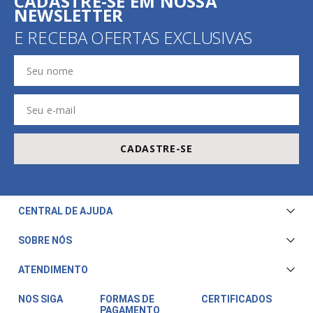
CADASTRE-SE EM NOSSA
NEWSLETTER
E RECEBA OFERTAS EXCLUSIVAS
CADASTRE-SE
CENTRAL DE AJUDA
Central de Atendimento
SOBRE NÓS
Envio e Entrega
Quem Somos
ATENDIMENTO
Trocas e Devoluções
Nossa Loja
Televendas/WhatsApp: (11) 3228-5611
Fale Conosco
NOS SIGA
FORMAS DE
CERTIFICADOS
PAGAMENTO
Horário de atendimento: