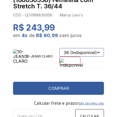
Stretch T. 36/44
CÓD -
LEVI188830356
Marca:
Levi's
R$ 243,99
em
4
x
de
R$ 60,99
sem juros
10-JEANS CLARO
COMPRAR
Calcular frete e prazo
Não sei meu cep
CALCULAR