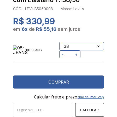
CÓD -
LEVILB5050008
Marca:
Levi's
R$ 330,99
em
6
x
de
R$ 55,16
sem juros
08-JEANS
-
+
COMPRAR
Calcular frete e prazo
Não sei meu cep
CALCULAR