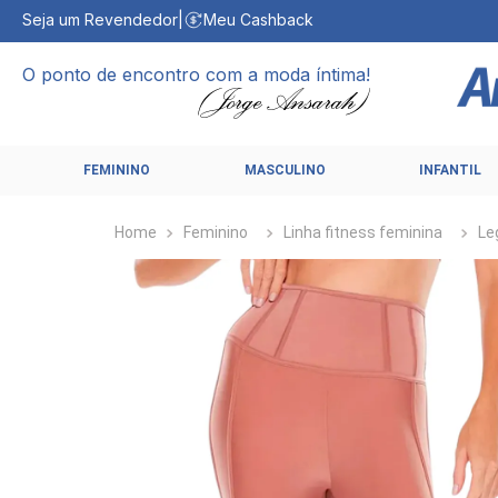
Seja um Revendedor
|
Meu Cashback
O ponto de encontro com a moda íntima!
FEMININO
MASCULINO
INFANTIL
Feminino
Linha fitness feminina
Le