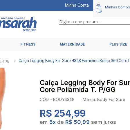
Minha Conta
Digite o que procura...
TERMOS MAIS BUSCADOS
FITNESS
MATERNIDADE
PLUS SIZE
1
º
calcinhas
2
º
pijamas
gging
Calça Legging Body For Sure 4348 Feminina Bolso 360 Core 
3
º
cuecas
4
º
kit
Calça Legging Body For Su
5
º
sutiã liz
Core Poliamida T. P/GG
6
º
sutias
CÓD -
BODY4348
Marca:
Body For Sure
7
º
sutiã plus size
R$ 254,99
8
º
hering intimates
em
5
x
de
R$ 50,99
sem juros
9
º
pijama