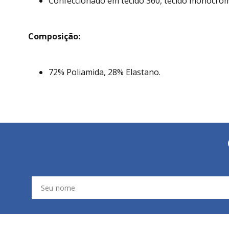
Confeccionado em tecido 360, tecido monocromá
Composição:
72% Poliamida, 28% Elastano.