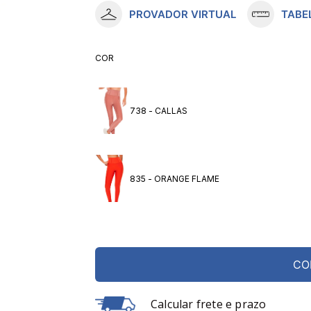
PROVADOR VIRTUAL
TABE
10
º
meia lupo
COR
738 - CALLAS
835 - ORANGE FLAME
CO
Calcular frete e prazo