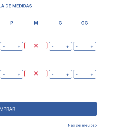
LA DE MEDIDAS
P
M
G
GG
-
+
-
+
-
+
-
+
-
+
-
+
MPRAR
Não sei meu cep