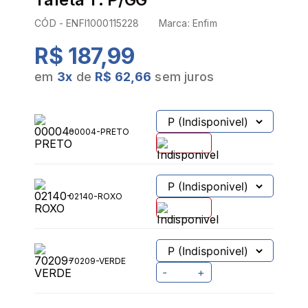
CÓD -
ENFI1000115228
Marca:
Enfim
R$ 187,99
em
3
x
de
R$ 62,66
sem juros
00004-PRETO
02140-ROXO
70209-VERDE
-
+