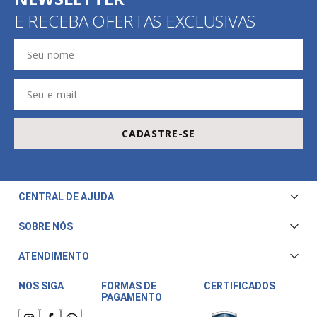
E RECEBA OFERTAS EXCLUSIVAS
CADASTRE-SE
CENTRAL DE AJUDA
Central de Atendimento
SOBRE NÓS
Envio e Entrega
Quem Somos
ATENDIMENTO
Trocas e Devoluções
Nossa Loja
Televendas/WhatsApp: (11) 3228-5611
Fale Conosco
NOS SIGA
FORMAS DE
CERTIFICADOS
PAGAMENTO
Horário de atendimento:
Compra Segura