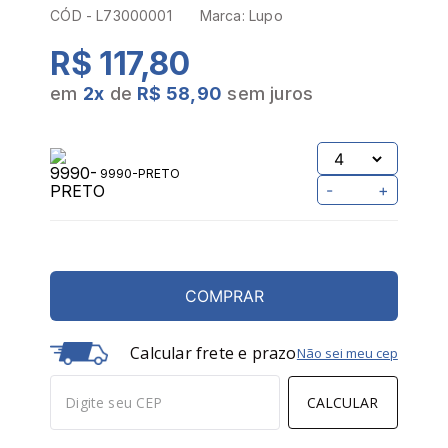
CÓD -
L73000001
Marca:
Lupo
R$ 117,80
em
2
x
de
R$ 58,90
sem juros
9990-PRETO
-
+
COMPRAR
Calcular frete e prazo
Não sei meu cep
CALCULAR