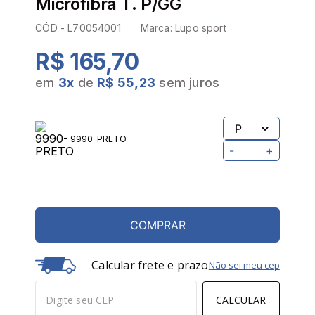
Microfibra T. P/GG
CÓD -
L70054001
Marca:
Lupo sport
R$ 165,70
em
3
x
de
R$ 55,23
sem juros
9990-PRETO
-
+
COMPRAR
Calcular frete e prazo
Não sei meu cep
CALCULAR