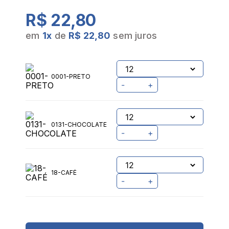
R$ 22,80
em
1
x
de
R$ 22,80
sem juros
0001-PRETO
-
+
0131-CHOCOLATE
-
+
18-CAFÉ
-
+