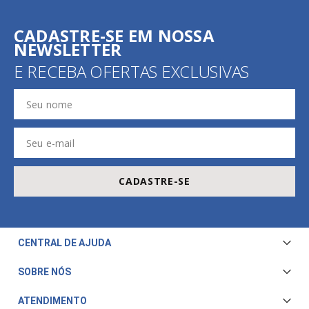
CADASTRE-SE EM NOSSA
NEWSLETTER
E RECEBA OFERTAS EXCLUSIVAS
CADASTRE-SE
CENTRAL DE AJUDA
Central de Atendimento
SOBRE NÓS
Envio e Entrega
Quem Somos
ATENDIMENTO
Trocas e Devoluções