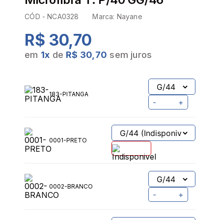
CÓD -
NCA0328
Marca:
Nayane
R$ 30,70
em
1
x
de
R$ 30,70
sem juros
183-PITANGA
-
+
0001-PRETO
0002-BRANCO
-
+