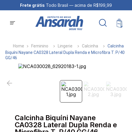
Frete grátis
Todo Brasil — acima de R$199,99
Feminino
Lingerie
Calcinha
Calcinha
Biquíni Nayane CA0328 Lateral Dupla Renda e Microfibra T. P/40
GG/46
Calcinha Biquíni Nayane
CA0328 Lateral Dupla Renda e
Microfibra T. P/40 GG/46