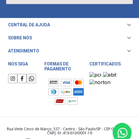
CENTRAL DE AJUDA
Central de Atendimento
SOBRE NÓS
Envio e Entrega
Quem Somos
ATENDIMENTO
Trocas e Devoluções
Nossa Loja
Televendas/WhatsApp: (11) 3228-5611
Fale Conosco
NOS SIGA
FORMAS DE
CERTIFICADOS
PAGAMENTO
Horário de atendimento:
Compra Segura
Segunda a Sexta das 08:00 às 17:30
Meu Cashback
Sábado das 08:00 às 15:00
Rua Vinte Cinco de Março, 537 - Centro - São Paulo/SP - CEP:01021-000 -
CNPJ: 61.419.610/0001-19