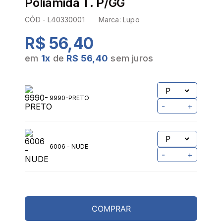
Poliamida T. P/GG
CÓD -
L40330001
Marca:
Lupo
R$ 56,40
em
1
x
de
R$ 56,40
sem juros
9990-PRETO
-
+
6006 - NUDE
-
+
COMPRAR