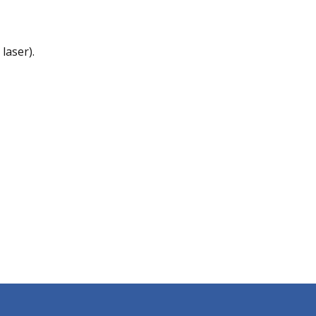
laser).
R