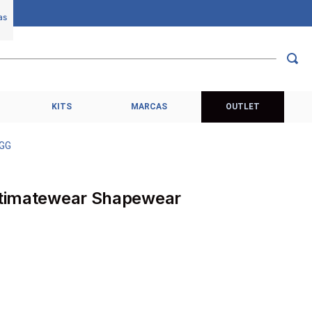
KITS
MARCAS
OUTLET
/GG
Intimatewear Shapewear