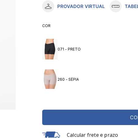
PROVADOR VIRTUAL
TABE
10
º
meia lupo
COR
071 - PRETO
260 - SÉPIA
CO
Calcular frete e prazo