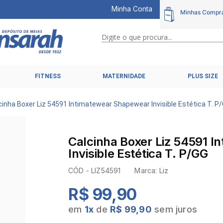
Minha Conta
Digite o que procura...
TERMOS MAIS BUSCADOS
FITNESS
MATERNIDADE
PLUS SIZE
1
º
calcinhas
2
º
pijamas
cinha Boxer Liz 54591 Intimatewear Shapewear Invisible Estética T. P
3
º
cuecas
4
º
kit
Calcinha Boxer Liz 54591 
5
º
sutiã liz
Invisible Estética T. P/GG
6
º
sutias
CÓD -
LIZ54591
Marca:
Liz
7
º
sutiã plus size
R$ 99,90
8
º
hering intimates
em
1
x
de
R$ 99,90
sem juros
9
º
pijama