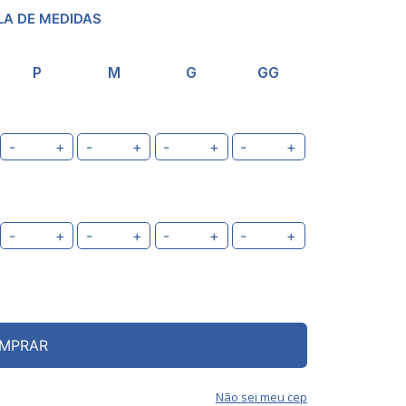
LA DE MEDIDAS
P
M
G
GG
-
+
-
+
-
+
-
+
-
+
-
+
-
+
-
+
MPRAR
Não sei meu cep