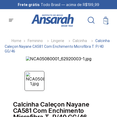
Frete grátis
Todo Brasil — acima de R$199,99
Feminino
Lingerie
Calcinha
Calcinha
Caleçon Nayane CA581 Com Enchimento Microfibra T. P/40
GG/46
Calcinha Caleçon Nayane
CA581 Com Enchimento
Microfibra T. P/40 GG/46