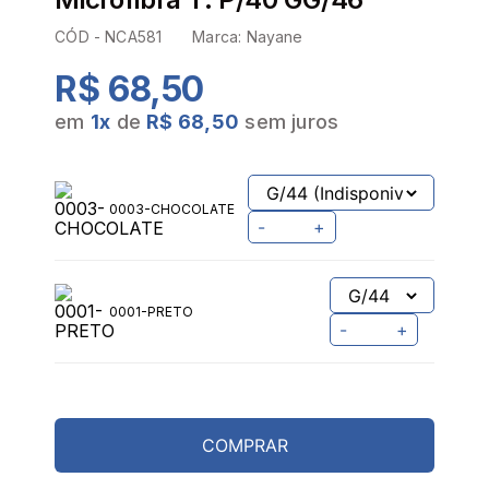
CÓD -
NCA581
Marca:
Nayane
R$ 68,50
em
1
x
de
R$ 68,50
sem juros
0003-CHOCOLATE
-
+
0001-PRETO
-
+
COMPRAR