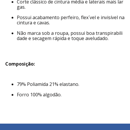
Garante conforto diário com um toque de elegân
cia para aumentar sua confiança durante todo di
a.
Corte clássico de cintura média e laterais mais lar
gas.
Possui acabamento perfeiro, flex´vel e invisível na
cintura e cavas.
Não marca sob a roupa, possui boa transpirabili
dade e secagem rápida e toque aveludado.
Composição:
79% Poliamida 21% elastano.
Forro 100% algodão.