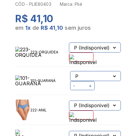
CÓD -
PLIE80403
Marca:
Plié
R$ 41,10
em
1
x
de
R$ 41,10
sem juros
PROVADOR VIRTUAL
TABELA DE MEDIDAS
223-ORQUIDEA
101-GUARANÁ
-
+
222-ANIL