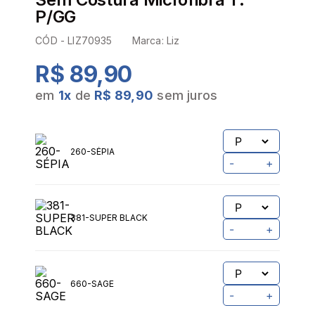
P/GG
CÓD -
LIZ70935
Marca:
Liz
R$ 89,90
em
1
x
de
R$ 89,90
sem juros
260-SÉPIA
-
+
381-SUPER BLACK
-
+
660-SAGE
-
+