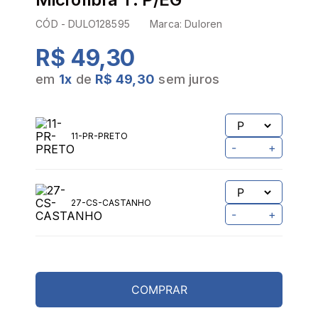
CÓD -
DULO128595
Marca:
Duloren
R$ 49,30
em
1
x
de
R$ 49,30
sem juros
PROVADOR VIRTUAL
TABELA DE MEDIDAS
11-PR-PRETO
-
+
27-CS-CASTANHO
-
+