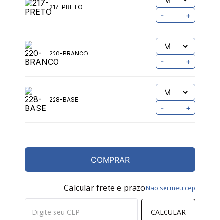
217-PRETO
-
+
220-BRANCO
-
+
228-BASE
-
+
COMPRAR
Calcular frete e prazo
Não sei meu cep
CALCULAR