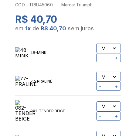
CÓD -
TRIU45060
Marca:
Triumph
R$ 40,70
em
1
x
de
R$ 40,70
sem juros
48-MINK
-
+
77-PRALINÉ
-
+
082-TENDER BEIGE
-
+