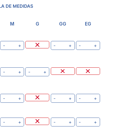
LA DE MEDIDAS
M
G
GG
EG
-
+
-
+
-
+
-
+
-
+
-
+
-
+
-
+
-
+
-
+
-
+