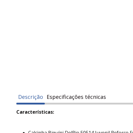
Descrição
Especificações técnicas
Características:
Calcinha Biquíni DelRio 50514 Juvenil Reforço F