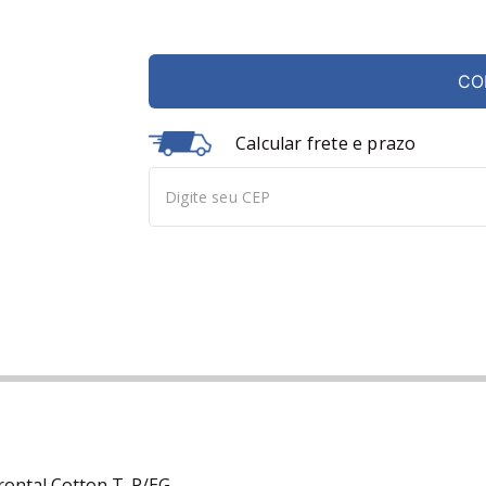
CO
Calcular frete e prazo
rontal Cotton T. P/EG.