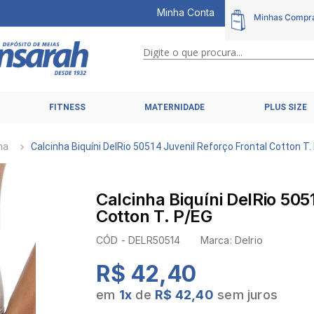
Minha Conta
Digite o que procura...
TERMOS MAIS BUSCADOS
FITNESS
MATERNIDADE
PLUS SIZE
1
º
calcinhas
2
º
pijamas
na
Calcinha Biquíni DelRio 50514 Juvenil Reforço Frontal Cotton T.
3
º
cuecas
4
º
kit
Calcinha Biquíni DelRio 505
5
º
sutiã liz
Cotton T. P/EG
6
º
sutias
CÓD -
DELR50514
Marca:
Delrio
7
º
sutiã plus size
R$ 42,40
8
º
hering intimates
em
1
x
de
R$ 42,40
sem juros
9
º
pijama