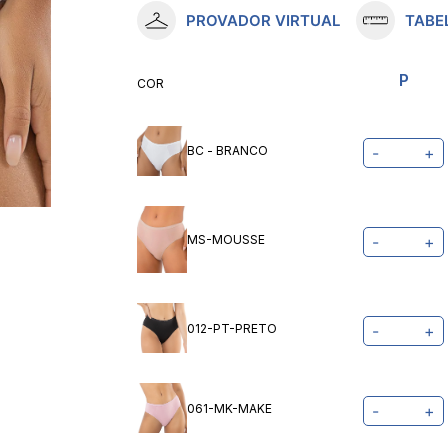
PROVADOR VIRTUAL
TABE
10
º
meia lupo
P
COR
BC - BRANCO
-
+
MS-MOUSSE
-
+
012-PT-PRETO
-
+
061-MK-MAKE
-
+