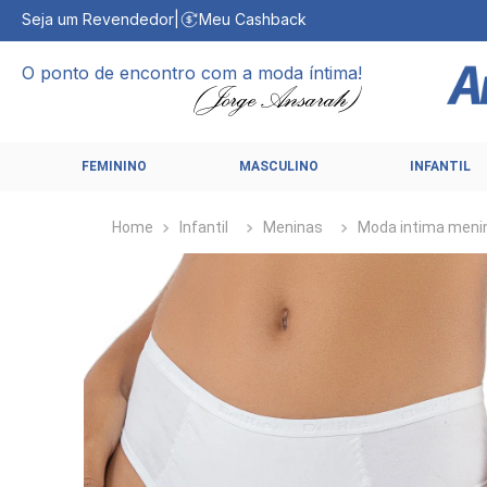
Seja um Revendedor
|
Meu Cashback
O ponto de encontro com a moda íntima!
FEMININO
MASCULINO
INFANTIL
Infantil
Meninas
Moda intima meni