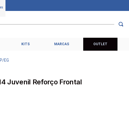
KITS
MARCAS
OUTLET
 P/EG
14 Juvenil Reforço Frontal