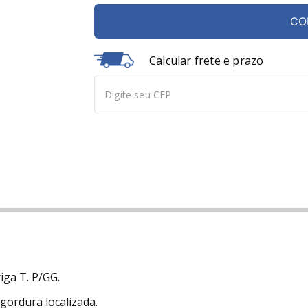
CO
Calcular frete e prazo
iga T. P/GG.
gordura localizada.