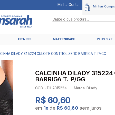
Minha Conta
Digite o que procura...
TERMOS MAIS BUSCADOS
FITNESS
MATERNIDADE
PLUS SIZE
1
º
calcinhas
2
º
pijamas
CINHA DILADY 315224 CULOTE CONTROL ZERO BARRIGA T. P/GG
3
º
cuecas
4
º
kit
CALCINHA DILADY 315224
5
º
sutiã liz
BARRIGA T. P/GG
6
º
sutias
CÓD -
DILA315224
Marca:
Dilady
7
º
sutiã plus size
R$ 60,60
8
º
hering intimates
em
1
x
de
R$ 60,60
sem juros
9
º
pijama