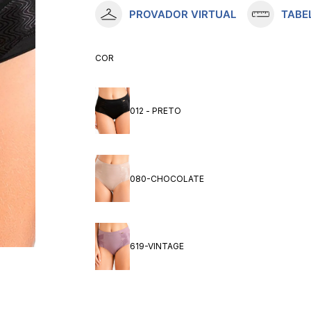
PROVADOR VIRTUAL
TABE
10
º
meia lupo
COR
012 - PRETO
080-CHOCOLATE
619-VINTAGE