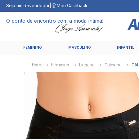
Seja um Revendedor
|
Meu Cashback
O ponto de encontro com a moda íntima!
FEMININO
MASCULINO
INFANTIL
Feminino
Lingerie
Calcinha
CAL