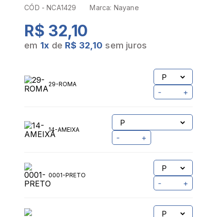
CÓD -
NCA1429
Marca:
Nayane
R$ 32,10
em
1
x
de
R$ 32,10
sem juros
29-ROMA
-
+
14-AMEIXA
-
+
0001-PRETO
-
+