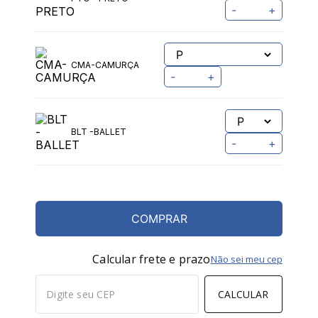
-
+
CMA-CAMURÇA
-
+
BLT -BALLET
-
+
COMPRAR
Calcular frete e prazo
Não sei meu cep
CALCULAR