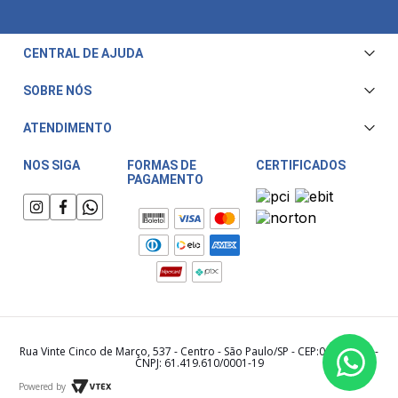
CENTRAL DE AJUDA
Central de Atendimento
SOBRE NÓS
Envio e Entrega
Quem Somos
ATENDIMENTO
Trocas e Devoluções
Nossa Loja
Televendas/WhatsApp: (11) 3228-5611
Fale Conosco
NOS SIGA
FORMAS DE
CERTIFICADOS
PAGAMENTO
Horário de atendimento:
Compra Segura
Segunda a Sexta das 08:00 às 17:30
Meu Cashback
Sábado das 08:00 às 15:00
Rua Vinte Cinco de Março, 537 - Centro - São Paulo/SP - CEP:01021-000 -
CNPJ: 61.419.610/0001-19
Powered by