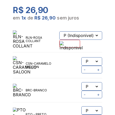
R$ 26,90
em
1
x
de
R$ 26,90
sem juros
RLN-ROSA
COLLANT
CSN-CARAMELO
SALOON
-
+
BRC-BRANCO
-
+
PTO - PRETO