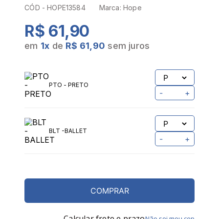
CÓD -
HOPE13584
Marca:
Hope
R$ 61,90
em
1
x
de
R$ 61,90
sem juros
PTO - PRETO
-
+
BLT -BALLET
-
+
COMPRAR
Calcular frete e prazo
Não sei meu cep