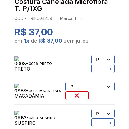
Costura Canelada Microfibra
T. P/1XG
CÓD -
TRIFC04259
Marca:
Trifil
R$ 37,00
em
1
x
de
R$ 37,00
sem juros
0008-PRETO
-
+
0SE8-MACADÂMIA
0AB3-SUSPIRO
-
+