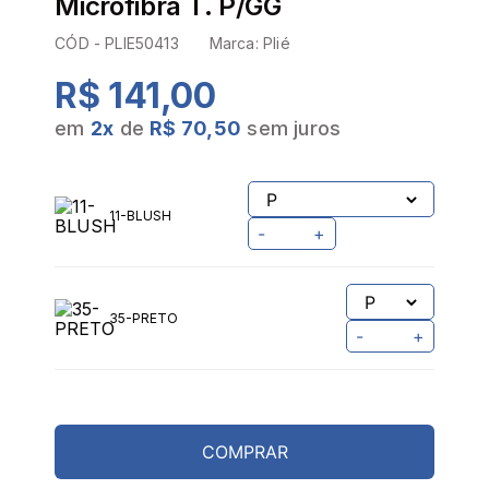
Microfibra T. P/GG
CÓD -
PLIE50413
Marca:
Plié
R$ 141,00
em
2
x
de
R$ 70,50
sem juros
11-BLUSH
-
+
35-PRETO
-
+
COMPRAR