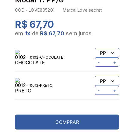
CÓD -
LOVE805201
Marca:
Love secret
R$ 67,70
em
1
x
de
R$ 67,70
sem juros
0102-CHOCOLATE
-
+
0012-PRETO
-
+
COMPRAR