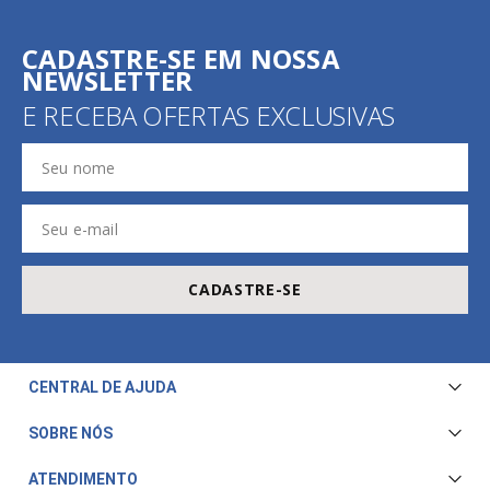
CADASTRE-SE EM NOSSA
NEWSLETTER
E RECEBA OFERTAS EXCLUSIVAS
CADASTRE-SE
CENTRAL DE AJUDA
Central de Atendimento
SOBRE NÓS
Envio e Entrega
Quem Somos
ATENDIMENTO
Trocas e Devoluções